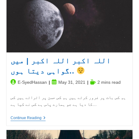
اللہ اکبر اللہ اکبر | میں
گواہی دیتا ہوں..
Post
Post
Reading
E-SyedHassan
May 31, 2021
2 mins read
author:
published:
time:
ہم کس بات پر غرور کرتے ہیں ہم کس حسن پر اتراتے ہیں کس
کا دیا ہے جو ہمارے پاس ہے کس نے کیا ہے…
اللہ
Continue Reading
اکبر
اللہ
اکبر
|