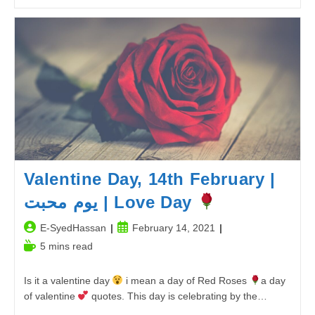
اور
پاکستان
بلکہ
پاکستانی
عوام
|
Trafic
In
Pakistan
Valentine Day, 14th February |
یوم محبت | Love Day
Post
Post
E-SyedHassan
February 14, 2021
author:
published:
Reading
5 mins read
time:
Is it a valentine day
i mean a day of Red Roses
a day
of valentine
quotes. This day is celebrating by the…