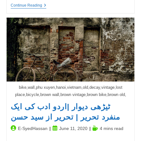
Valentine
Continue Reading
Day,
14th
February
|
یوم
محبت
|
Love
Day
bike,wall,phu xuyen,hanoi,vietnam,old,decay,vintage,lost
place,bicycle,brown wall,brown vintage,brown bike,brown old,
ٹیڑھی دیوار |اردو ادب کی ایک
منفرد تحریر | تحریر از سید حسن
Post
Post
Reading
E-SyedHassan
June 11, 2020
4 mins read
author:
published:
time: