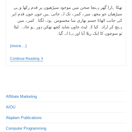
تھکا ہارا گھر پہنچا صحن میں موجود سیڑھیوں پر قدم رکھا وہی
سیڑھیاں جو مجھے میرے کمرے تک لے جاتی ہیں جوں جوں قدم اپر
کی جانب اٹھاتا جسم بھاری سا محسوس ہونے لگتا۔ کمرے میں
پہنچ کر ارادہ کیا کہ لیٹ جاوں شاید کچھ تھکن دور ہو جائے۔ لیٹا
تو سوچوں کا ایک ریلا آیا اور بہا لے گیا۔
(more…)
ٹیڑھی
Continue Reading
دیوار
|
اردو
ادب
کی
ایک
منفرد
تحریر
Affiliate Marketing
|
تحریر
AIOU
از
سید
Alqalam Publications
حسن
Computer Programming