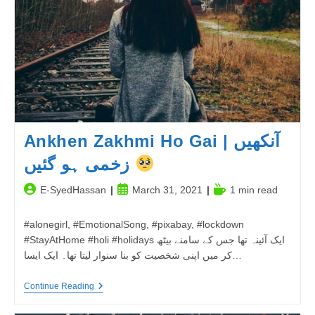
میں
گواہی
دیتا
ہوں..
Ankhen Zakhmi Ho Gai | آنکھیں
زخمی ہو گئیں
Post
Post
Reading
E-SyedHassan
March 31, 2021
1 min read
author:
published:
time:
#alonegirl, #EmotionalSong, #pixabay, #lockdown
#StayAtHome #holi #holidays ایک آئینہ تھا جس کے سامنے بیٹھ
کر میں اپنی شخصیت کو بنا سنوار لیتا تھا۔ ایک ایسا…
Ankhen
Continue Reading
Zakhmi
Ho