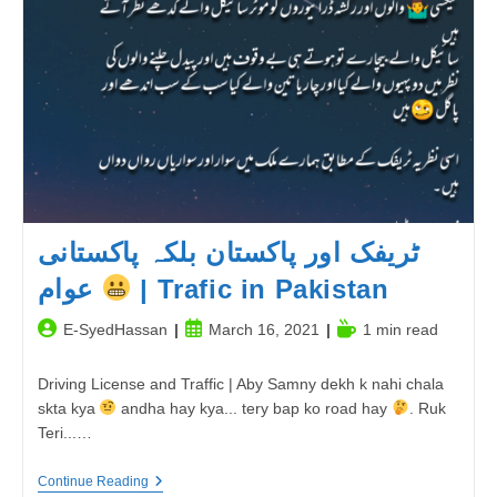
Gai
|
آنکھیں
زخمی
ہو
گئیں
ٹریفک اور پاکستان بلکہ پاکستانی
عوام
| Trafic in Pakistan
Post
Post
Reading
E-SyedHassan
March 16, 2021
1 min read
author:
published:
time:
Driving License and Traffic | Aby Samny dekh k nahi chala
skta kya
andha hay kya... tery bap ko road hay
. Ruk
Teri...…
ٹریفک
Continue Reading