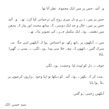
وہ آئینہ جس پر میں ایک مجموعہ نظر آتا تھا۔
جس پر میرے ذہن و دل میری روح کی ترجمانی کیا کرتے تھے۔ وہ آئینہ
جس پر میرے خال و خد ایک دوسرے کے ساتھ محبت اور پیار کے بندھن
میں دھنسے ہوئے ایک مکمل چہرے کی تصویر بناتے تھے۔
میں نے آنکھوں پر ہاتھ رکھے تو احساس ہوا کے آنکھیں اپنی جگہ سے
سرک گئیں ،ہاتھوں کے نیچے خلا سی پیدا ہونے لگی، بے بسی نے گھیرا
ڈالا.
خوف نے دل کو لپیٹ لیا. وحشت ہونے لگی
ہمت کر کے بکھرے ہوئے آئینہ کو دیکھا تو اپنا وجود ہزاروں کرچیوں پر
بٹا ہوا پایا،
آنکھیں زخمی ہو گئیں۔
سید حسن, اٹک