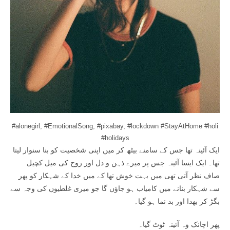
#alonegirl, #EmotionalSong, #pixabay, #lockdown #StayAtHome #holi
#holidays
ایک آئینہ تھا جس کے سامنے بیٹھ کر میں اپنی شخصیت کو بنا سنوار لیتا
تھا۔ ایک ایسا آئینہ جس پر میرے ذہن و دل اور روح کی میل کچیل
صاف نظر آتی تھی میں بہت خوش تھا کے میں خدا کے شہکار کو پھر
سے شہکار بنانے میں کامیاب ہو جاؤں گا جو میری غلطیوں کی وجہ سے
بگڑ کر بھدا اور بد نما ہو گیا۔
پھر اچانک وہ آئینہ ٹوٹ گیا۔