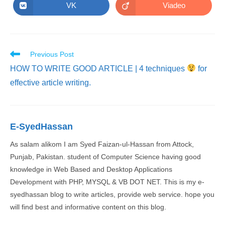
new
new
VK
Viadeo
Opens
Opens
window
window
in
in
a
a
new
new
window
window
Read
Previous Post
more
HOW TO WRITE GOOD ARTICLE | 4 techniques
for
articles
effective article writing.
E-SyedHassan
As salam alikom I am Syed Faizan-ul-Hassan from Attock,
Punjab, Pakistan. student of Computer Science having good
knowledge in Web Based and Desktop Applications
Development with PHP, MYSQL & VB DOT NET. This is my e-
syedhassan blog to write articles, provide web service. hope you
will find best and informative content on this blog.