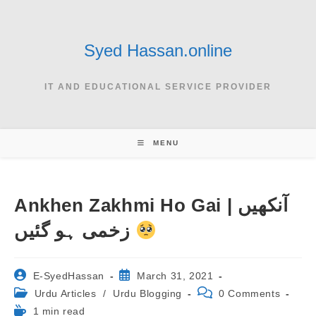
Skip
to
content
Syed Hassan.online
IT AND EDUCATIONAL SERVICE PROVIDER
MENU
Ankhen Zakhmi Ho Gai | آنکھیں
زخمی ہو گئیں
Post
Post
E-SyedHassan
March 31, 2021
author:
published:
Post
Post
Urdu Articles
/
Urdu Blogging
0 Comments
category:
comments:
Reading
1 min read