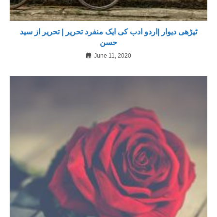
ٹیڑھی دیوار |اردو ادب کی ایک منفرد تحریر | تحریر از سید
حسن
June 11, 2020