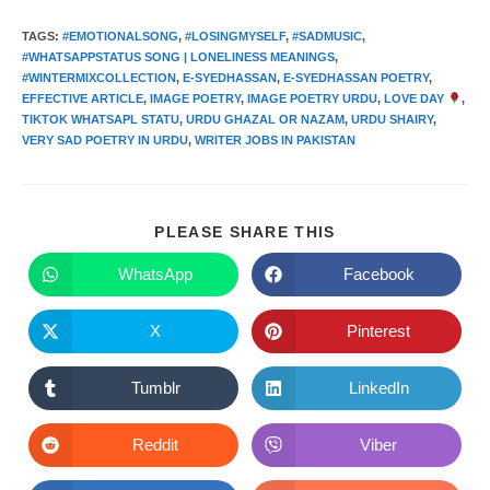
TAGS
:
#EMOTIONALSONG
,
#LOSINGMYSELF
,
#SADMUSIC
,
#WHATSAPPSTATUS SONG | LONELINESS MEANINGS
,
#WINTERMIXCOLLECTION
,
E-SYEDHASSAN
,
E-SYEDHASSAN POETRY
,
EFFECTIVE ARTICLE
,
IMAGE POETRY
,
IMAGE POETRY URDU
,
LOVE DAY
,
TIKTOK WHATSAPL STATU
,
URDU GHAZAL OR NAZAM
,
URDU SHAIRY
,
VERY SAD POETRY IN URDU
,
WRITER JOBS IN PAKISTAN
SHARE
PLEASE SHARE THIS
THIS
CONTENT
WhatsApp
Facebook
Opens
Opens
in
in
a
a
new
new
X
Pinterest
Opens
Opens
window
window
in
in
a
a
new
new
Tumblr
LinkedIn
Opens
Opens
window
window
in
in
a
a
new
new
Reddit
Viber
Opens
Opens
window
window
in
in
a
a